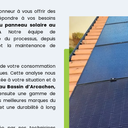
nneur à vous offrir des
répondre à vos besoins
du
panneau solaire
au
s
. Notre équipe de
e du processus, depuis
n et la maintenance de
 de votre consommation
ques. Cette analyse nous
e à votre situation et à
au Bassin d’Arcachon,
 ensuite une gamme de
es meilleures marques du
t une durabilité à long
sée par nos techniciens