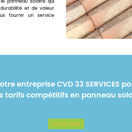
le panneau solaire qui
durabilité et de valeur
us fournir un service
otre entreprise CVD 33 SERVICES po
s tarifs compétitifs en panneau sola
Voir les tarifs