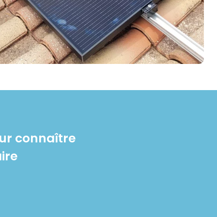
ur connaître
ire