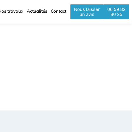
Nous laisser
06 59 82
Nos travaux
Actualités
Contact
un avis
80 25