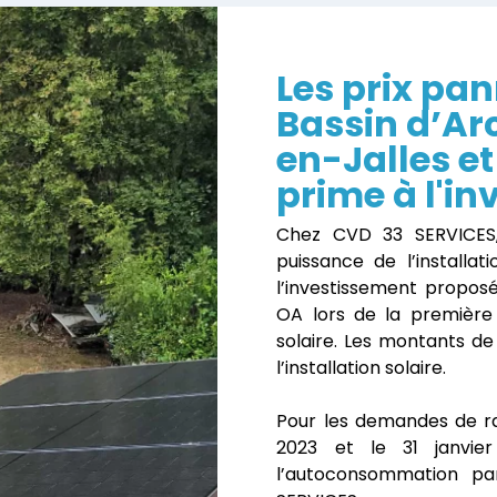
Les prix pa
Bassin d’A
en-Jalles et
prime à l'i
Chez CVD 33 SERVICES,
puissance de l’installa
l’investissement propos
OA lors de la première
solaire. Les montants de
l’installation solaire.
Pour les demandes de r
2023 et le 31 janvie
l’autoconsommation pa