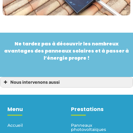
Ne tardez pas à découvrir les nombreux
avantages des panneaux solaires et à passer à
l’énergie propre !
Nous intervenons aussi
Panneaux solaires
Panneaux solaires Bassin d’Arcachon
Panneaux solaires Saint-Médard-en-Jalles
Panneaux solaires Biscarrosse
Menu
Panneaux solaires Landes
Prestations
Panneaux solaires Lege Cap Ferret
Panneaux solaires Martillac
Panneaux solaires Le Porge
Accueil
Panneaux
Panneaux solaires Parentis-en-Born
photovoltaïques
Panneaux solaires Sainte-Hélène