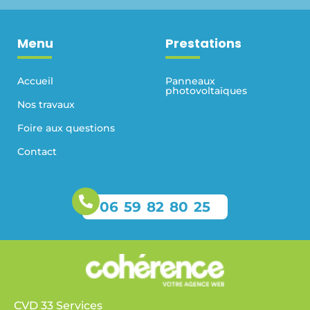
Menu
Prestations
Accueil
Panneaux
photovoltaïques
Nos travaux
Foire aux questions
Contact
06 59 82 80 25
CVD 33 Services